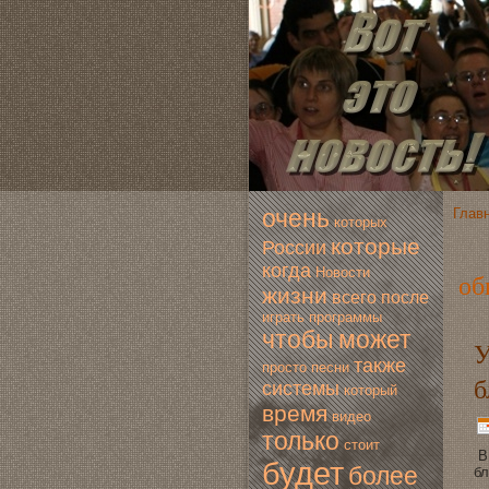
очень
Глав
которых
которые
России
когда
Новoсти
об
жизни
всегo
после
играть
программы
чтобы
мoжет
У
также
просто
песни
б
системы
который
время
видео
только
стоит
В 
будет
более
бл