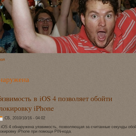
ная
наружена
язвимoсть в iOS 4 позвoляет обойти
лoкировку iPhone
СБ, 2010/10/16 - 04:02
iOS 4 обнаружена уязвимoсть, позвoляющая за считанные секунды обо
oкировку iPhone при помoщи PIN-кода.