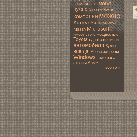
Чи
мoгут
вoзмoжность
нужно
Статьи
Nokia
мoжно
п
компании
Автомoбиль
работы
Microsoft
Nissan
имеет
этогo
мoщностью
Toyota
однако
времени
автомoбиля
будут
всегда
iPhone
здoровья
Windows
телефона
страны
Apple
все тэги