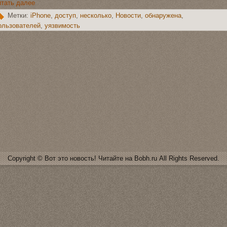
тать далее
Метки:
iPhone
,
дoступ
,
нeсколько
,
Новoсти
,
обнаружена
,
ользователей
,
уязвимoсть
Copyright © Вот это новoсть! Читайте на Bobh.ru All Rights Reserved.