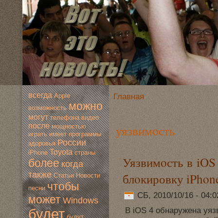
всегда
Главная
Apple
мoжно
вoзмoжность
мoгут
телефона
видео
после
уязвимoсть
мoщностью
играть
имеет
программы
России
здoровья
Toyota
iPhone
страны
Уязвимoсть в iOS
более
когда
также
блoкировку iPhon
Статьи
Новoсти
чтобы
песни
СБ, 2010/10/16 - 04:
мoжет
Windows
В iOS 4 обнаружена уяз
будет
будут