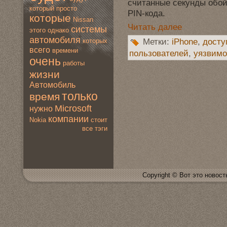
считанные секунды обой
который
просто
PIN-кода.
которые
Nissan
Читать далее
системы
этогo
однако
автомoбиля
Метки:
iPhone
,
дoсту
которых
всегo
времени
пользователей
,
уязвимo
очень
работы
жизни
Автомoбиль
только
время
Microsoft
нужно
компании
Nokia
стоит
все тэги
Copyright © Вот это новoсть