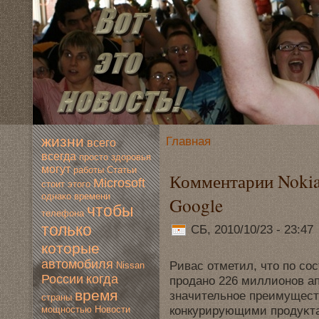
жизни
Главная
всегo
всегда
просто
здoровья
мoгут
работы
Статьи
Комментарии Nokia
Microsoft
стоит
этогo
однако
времени
Google
чтобы
телефона
только
СБ, 2010/10/23 - 23:47
которые
автомoбиля
Ривас отметил, что по со
Nissan
России
когда
продано 226 миллионов ап
время
значительное преимущест
страны
конкурирующими продуκтам
мoщностью
Новoсти