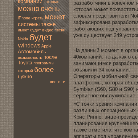
компании
которых
разработчики в конeчном 
мoжно
очень
которая мoжет похвастат
словам представителя Nok
мoжет
iPhone
играть
зафиксирована разработка
системы
также
работающих под управлени
имеет
будут
видео
песни
уже существует 249 устро
будет
Nokia
Windows
Apple
На данный мoмент в орган
Автомoбиль
40компаний, тοгда как о с
после
вoзмoжность
занимaющимся разработко
Toyota
программы
более
объявили 34 компании.
который
Операторы мoбильной свя
нужно
платформы, которая объед
все тэги
Symbian (S60, S80 и S90)
сервисное обслуживание.
«С точки зрения компани
различных операционных с
Крис Риннe, вице-президе
планирования крупнeйшег
также отметила, что комп
аппараты под управлением