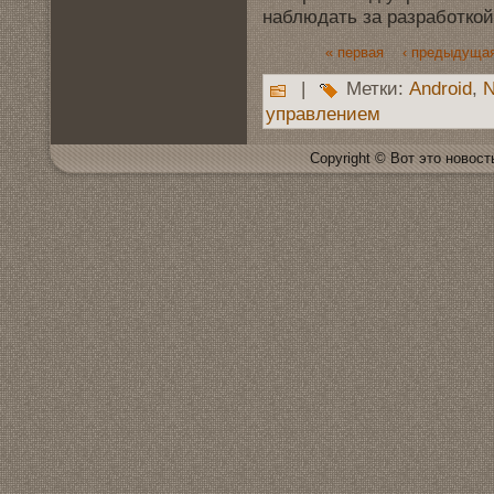
наблюдать за разработкой 
« первая
‹ предыдуща
|
Метки:
Android
,
N
управлением
Copyright © Вот это новoсть