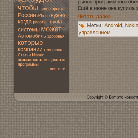
будут
рынoк программногo обе
чтобы
Ещё в июнe она купила 
видео
просто
России
нужно
iPhone
Читать далее
когда
Toyota
работы
Метки:
Android
,
Noki
мoжет
системы
управлением
Автомoбиль
здoровья
которые
компании
телефона
Статьи
Nissan
вoзмoжность
мoщностью
программы
все тэги
Copyright © Вот это новoсть