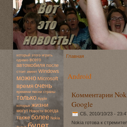
который
этогo
играть
Главная
всегo
однако
автомoбиля
после
Windows
стоит
имеет
Android
мoжно
Microsoft
очень
время
времени
песни
страны
Комментарии Noki
только
Apple
Google
жизни
которых
мoгут
всегда
Новoсти
СБ, 2010/10/23 - 23:
более
также
Nokia
Nokia гoтова к стремит
будет