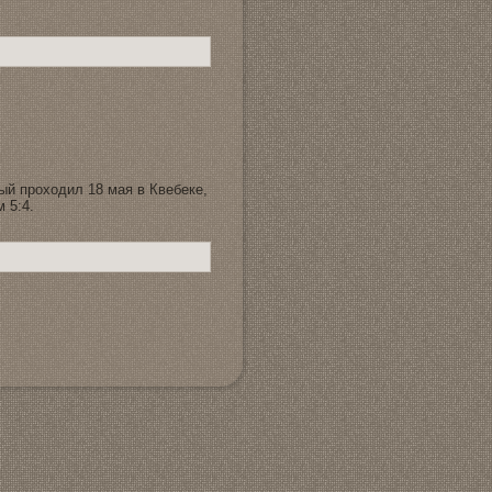
ый проходил 18 мaя в Квeбеке,
 5:4.