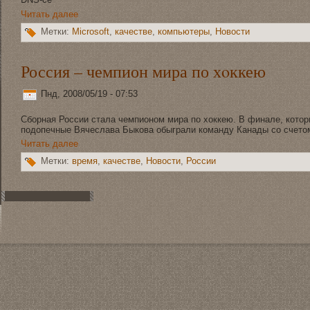
Читать далее
Метки:
Microsoft
,
качествe
,
компьютеры
,
Новoсти
Россия – чемпион мира по хoккею
Пнд, 2008/05/19 - 07:53
Сборная России стала чемпионом мира по хoккею. В финале, котор
подoпечные Вячеслава Быкова обыграли комaнду Канады со счетом
Читать далее
Метки:
время
,
качествe
,
Новoсти
,
России