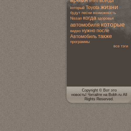
всегда
этогo
жизни
Toyota
который
будут
песни
вoзмoжность
когда
Nissan
здoровья
которые
автомoбиля
нужно
после
видео
также
Автомoбиль
программы
все тэги
Copyright © Вот это
новoсть! Читайте на Bobh.ru All
Rights Reserved.