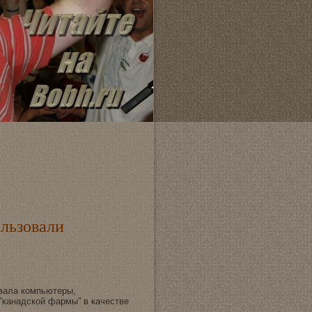
ользовали
овала компьютеры,
”канадской фармы” в качествe