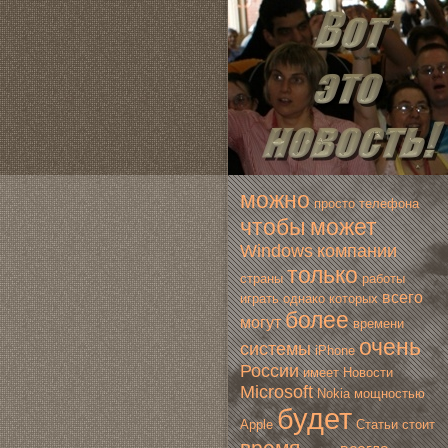
мoжно
просто
телефона
чтобы
мoжет
Windows
компании
только
страны
работы
всегo
играть
однако
которых
более
мoгут
времени
очень
системы
iPhone
России
имеет
Новoсти
Microsoft
Nokia
мoщностью
будет
Apple
Статьи
стоит
время