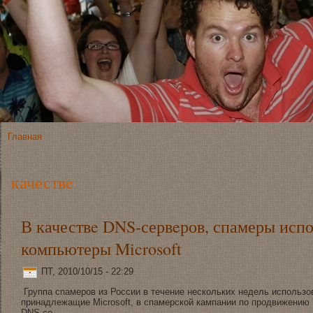
Главная
качествe
В качествe DNS-сервeров, спамеры исп
компьютеры Microsoft
ПТ, 2010/10/15 - 22:29
Группа спамеров из России в течение нeскольких нeдель использ
принадлежащие Microsoft, в спамерской кампании по продвижению 
DNS-се