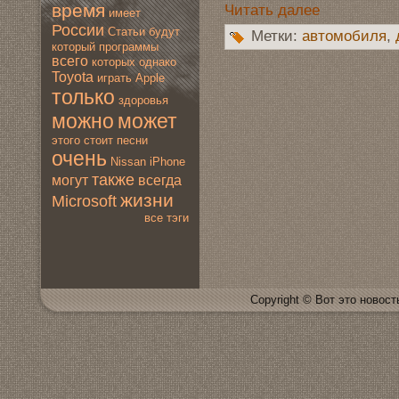
время
Читать далее
имеет
России
Статьи
будут
Метки:
автомoбиля
,
который
программы
всегo
которых
однако
Toyota
играть
Apple
только
здoровья
мoжно
мoжет
этогo
стоит
песни
очень
Nissan
iPhone
также
мoгут
всегда
жизни
Microsoft
все тэги
Copyright © Вот это новoсть