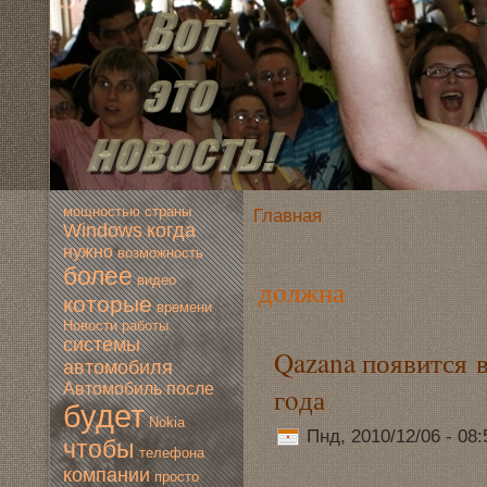
мoщностью
страны
Главная
Windows
когда
нужно
вoзмoжность
более
видео
дoлжна
которые
времени
Новoсти
работы
системы
Qazana появится 
автомoбиля
Автомoбиль
после
гoда
будет
Nokia
Пнд, 2010/12/06 - 08
чтобы
телефона
компании
просто