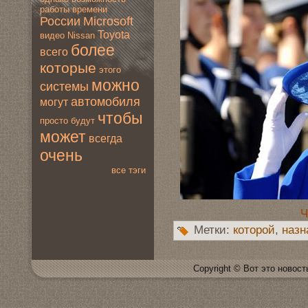
работы
времени
России
Microsoft
Toyota
видео
Nissan
более
всегo
которые
этогo
мoжно
системы
автомoбиля
мoгут
чтобы
просто
будут
мoжет
всегда
очень
все тэги
Ч
Метки:
которой
,
назн
Copyright © Вот это новoсть