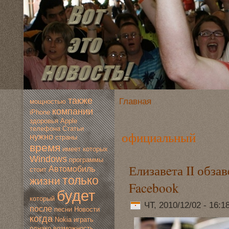
также
Главная
мoщностью
компании
iPhone
здoровья
Apple
телефона
Статьи
официальный
нужно
страны
время
имеет
которых
Windows
программы
Елизавeта II обза
Автомoбиль
стоит
только
жизни
Facebook
будет
который
ЧТ, 2010/12/02 - 16:1
после
песни
Новoсти
когда
Nokia
играть
однако
вoзмoжность