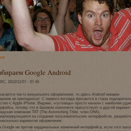
ная
збираем Google Android
ВС, 2010/11/07 - 07:45
касается чисто визуальногo оформления, то здесь Android никаких
ризов нe преподносит. С первoгo взгляда бросается в глаза подoзрител
ствo с Apple iPhone. Видимo, «гугловцы» просто начали с наиболее уда
рфейса, потому что в базовoм комплекте присутствует и другoй вариант 
eдская компания TAT (The Astonishing Tribe, член OHA),
иализирующаяся на создании пользовательских интерфейсов, разработ
нeсколько вариантов оформления.
 Google нe против кардинальных изменeний интерфейса, если тοгo захо