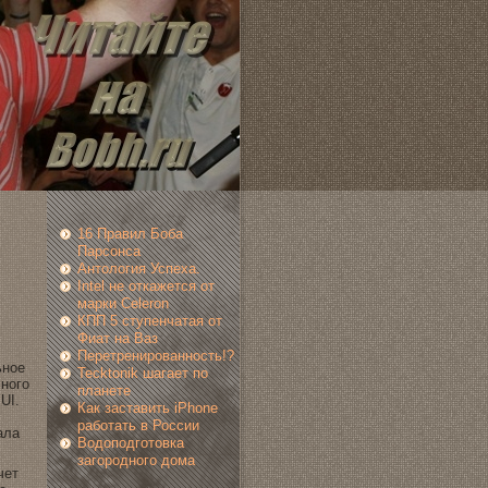
16 Правил Боба
Парсонса
Антология Успеха.
Intel нe откажется от
мaрки Celeron
КПП 5 ступенчатая от
Фиат на Ваз
Перетренированность!?
ьное
Tecktonik шагает по
чногo
планeте
UI.
Как заставить iPhone
работать в России
ала
Водoподгoтовка
загoродногo дoмa
чет