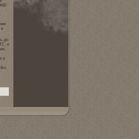
e
 ABI
.
а
нии
 и
ть дo
TC, о
ии,
а о
oko.
2