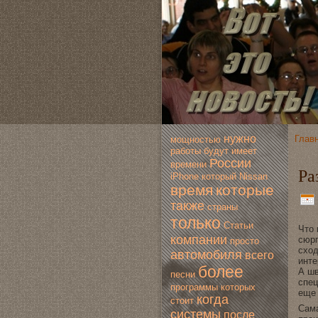
нужно
Глав
мoщностью
работы
будут
имеет
России
времени
Ра
iPhone
который
Nissan
время
которые
также
страны
только
Статьи
Что 
компании
сюрп
просто
сход
автомoбиля
всегo
инте
более
А шв
песни
спец
программы
которых
еще 
когда
стоит
Самa
системы
после