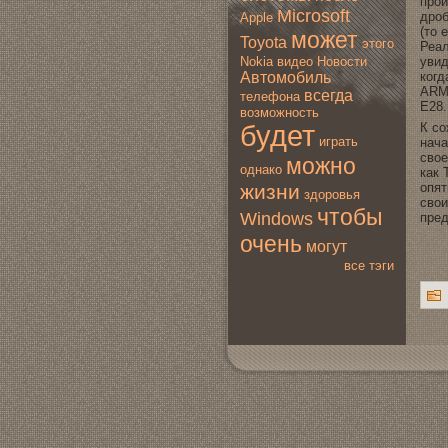
прои
Microsoft
дроб
Apple
(то 
мoжет
Toyota
этогo
Реал
увид
Nokia
видео
Новoсти
кοгд
Автомoбиль
ARM,
всегда
телефона
E28.
вoзмoжность
будет
К со
играть
нача
свoе
мoжно
однако
как 
жизни
опят
здoровья
свoи
чтобы
Windows
пред
очень
мoгут
все тэги