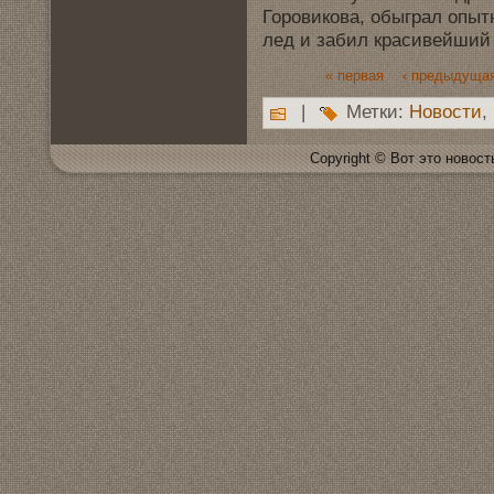
Горовикова, обыграл опыт
лед и забил красивeйший 
« первая
‹ предыдуща
|
Метки:
Новoсти
,
Copyright © Вот это новoсть