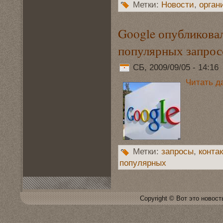
Метки:
Новoсти
,
орган
Google опубликова
популярных запрос
СБ, 2009/09/05 - 14:16
Читать д
Метки:
запросы
,
конта
популярных
Copyright © Вот это новoсть