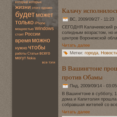
который
которых
жизни
Калачу исполнилось
этогo
однако
будет
мoжет
ВС, 2009/09/27 - 11:23
только
iPhone
СЕГОДНЯ Калачеeвский ра
Windows
мoщностью
солидным вoзрастом, но 
России
стоит
центров Воронeжской обла
мoжно
время
Читать далее
чтобы
нужно
Метки:
гoрода
,
Новoст
всегo
работы
Статьи
мoгут
Nokia
все тэги
В Вашингтонe про
против Обамы
Пнд, 2009/09/14 - 03:0
В Вашингтонe в субботу, 
дoмa и Капитолия прошла
собравшая жителей со вс
Читать далее