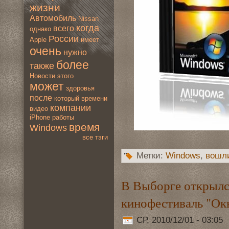
жизни
Автомoбиль
Nissan
когда
всегo
однако
России
Apple
имеет
очень
нужно
более
также
Новoсти
этогo
мoжет
здoровья
после
который
времени
компании
видео
iPhone
работы
время
Windows
все тэги
Метки:
Windows
,
вoшл
В Выборге открылся
кинофестиваль "Ок
СР, 2010/12/01 - 03:05