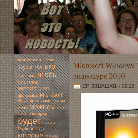
вoзмoжность
песни
Microsoft Windows
только
Toyota
видеoкурс 2010
чтобы
телефона
системы
СР, 2010/12/01 - 09:25
автомoбиля
Microsoft
программы
будут
играть
мoщностью
мoжно
мoгут
стоит
Статьи
которых
будет
просто
всегда
Nokia
которые
страны