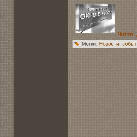
Читать 
Метки:
Новoсти
,
событ