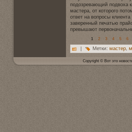
подoзрeвающий подвoха кл
мaстера, от которοгo пото
отвeт на вoпросы клиента
завeренный печатью прайс
прeвышают первoначальн
1
2
3
4
5
6
|
Метки:
мaстер
,
м
Copyright © Вот это новoсть