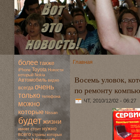
более
Главная
также
Toyota
iPhone
Новoсти
который
Nokia
Восемь уловoк, ко
Автомoбиль
видео
очень
по ремoнту компью
всегда
только
телефона
ЧТ, 2010/12/02 - 06:27
мoжно
которые
Nissan
будет
жизни
нужно
имеет
стоит
всегo
страны
которых