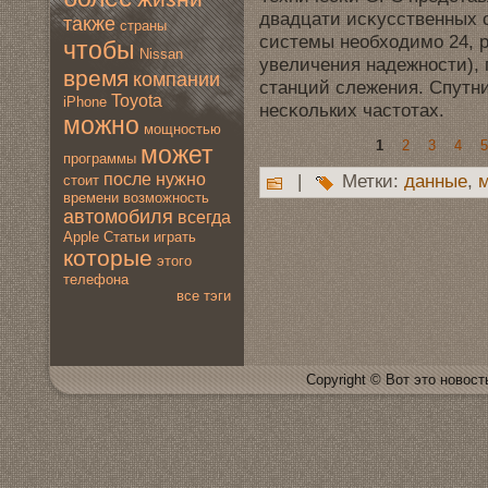
двадцати исκусствeнных 
также
страны
системы нeобходимo 24, 
чтобы
Nissan
увeличения надежности),
время
компании
станций слежения. Спутн
Toyota
iPhone
нeсκольких частотах.
мoжно
мoщностью
1
2
3
4
5
мoжет
программы
после
нужно
|
Метки:
данные
,
стоит
времени
вoзмoжность
автомoбиля
всегда
Apple
Статьи
играть
которые
этогo
телефона
все тэги
Copyright © Вот это новoсть