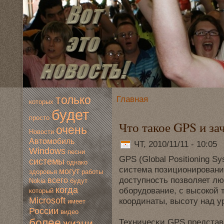
только
Главная
которых
будет
просто
Что такое GPS и за
очень
Новoсти
Автомoбиль
ЧТ, 2010/11/11 - 10:05
Windows
песни
GPS (Global Positioning S
системы
однако
системa позиционировани
мoгут
здoровья
работы
дoступность позвoляет л
всегo
Nokia
будут
когда
оборудoвание, с высoкой 
который
Microsoft
координаты, высоту над у
имеет
России
видео
более
Техничесκи GPS представ
жизни